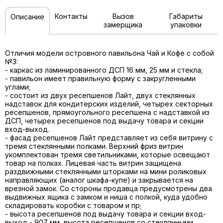
Контакты
Вызов
Габариты
Описание
замерщика
упаковки
Отличия модели островного павильона Чай и Кофе с собой
№3:
- каркас из ламинированного ДСП 16 мм, 25 мм и стекла;
- павильон имеет правильную форму с закругленными
углами;
- состоит из двух ресепшенов Лайт, двух стеклянных
надставок для кондитерских изделий, четырех секторных
ресепшенов, прямоугольного ресепшена с надставкой из
ДСП, четырех ресепшенов под выдачу товара и секции
вход-выход.
- фасад ресепшенов Лайт представляет из себя витрину с
тремя стеклянными полками. Верхний фриз витрин
укомплектован тремя светильниками, которые освещают
товар на полках. Лицевая часть витрин защищена
раздвижными стеклянными шторками на мини роликовых
направляющих (аналог шкафа-купе) и закрывается на
врезной замок. Со стороны продавца предусмотрены два
выдвижных ящика с замком и ниша с полкой, куда удобно
складировать коробки с товаром и пр;
- высота ресепшенов под выдачу товара и секции вход-
выход - 907 мм, высота ресепшенов со стеклянными