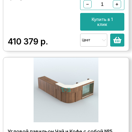
−
+
Купить в 1
клик
410 379
р.
Цвет
Угловой павильон Чай и Кофе с собой №5