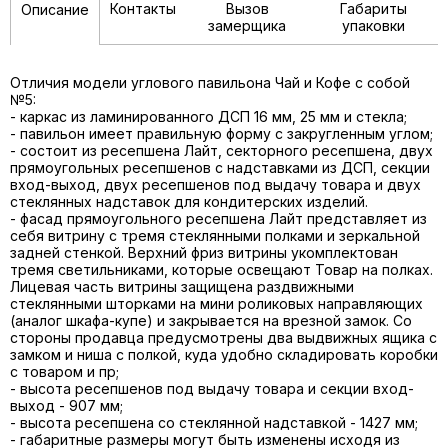
Контакты
Вызов
Габариты
Описание
замерщика
упаковки
Отличия модели углового павильона Чай и Кофе с собой
№5:
- каркас из ламинированного ДСП 16 мм, 25 мм и стекла;
- павильон имеет правильную форму с закругленным углом;
- состоит из ресепшена Лайт, секторного ресепшена, двух
прямоугольных ресепшенов с надставками из ДСП, секции
вход-выход, двух ресепшенов под выдачу товара и двух
стеклянных надставок для кондитерских изделий.
- фасад прямоугольного ресепшена Лайт представляет из
себя витрину с тремя стеклянными полками и зеркальной
задней стенкой. Верхний фриз витрины укомплектован
тремя светильниками, которые освещают Товар на полках.
Лицевая часть витрины защищена раздвижными
стеклянными шторками на мини роликовых направляющих
(аналог шкафа-купе) и закрывается на врезной замок. Со
стороны продавца предусмотрены два выдвижных ящика с
замком и ниша с полкой, куда удобно складировать коробки
с товаром и пр;
- высота ресепшенов под выдачу товара и секции вход-
выход - 907 мм;
- высота ресепшена со стеклянной надставкой - 1427 мм;
- габаритные размеры могут быть изменены исходя из