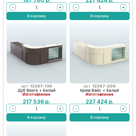
197 760
р.
227 424
р.
−
+
−
+
В корзину
В корзину
арт.
12267-136
арт.
12267-200
Дуб Венге + Белый
Крем Вайс + Белый
Изготовление
Изготовление
217 536
р.
227 424
р.
−
+
−
+
В корзину
В корзину