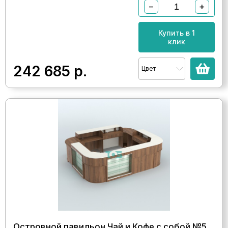
−
+
Купить в 1
клик
242 685
р.
Цвет
Островной павильон Чай и Кофе с собой №5