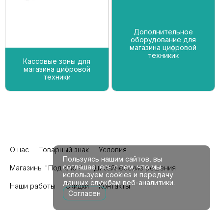
Дополнительное
оборудование для
магазина цифровой
техникик
Кассовые зоны для
магазина цифровой
техники
О нас
Товарный знак
Условия
Пользуясь нашим сайтов, вы
соглашаетесь с тем, что мы
Магазины "Под ключ"
Дизайнерские решения
используем cookies и передачу
данных службам веб-аналитики.
Наши работы
Скидки
Контакты
Согласен