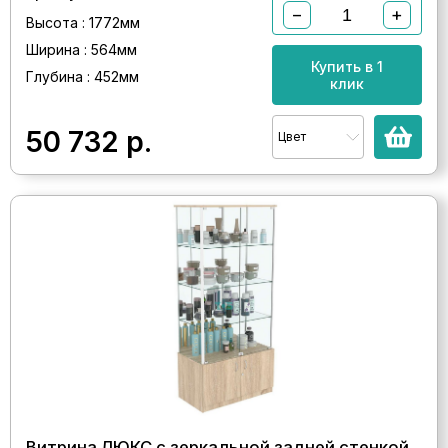
−
+
Высота : 1772мм
Ширина : 564мм
Купить в 1
Глубина : 452мм
клик
50 732
р.
Цвет
Витрина ЛЮКС с зеркальной задней стенкой