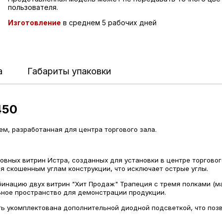
пользователя.
Изготовление
в среднем 5 рабочих дней
а
Габариты упаковки
450
м, разработанная для центра торгового зала.
овных витрин Истра, созданных для установки в центре торгово
я скошенным углам конструкции, что исключает острые углы.
инацию двух витрин "Хит Продаж" Трапеция с тремя полками (ма
льное пространство для демонстрации продукции.
ь укомплектована дополнительной диодной подсветкой, что поз