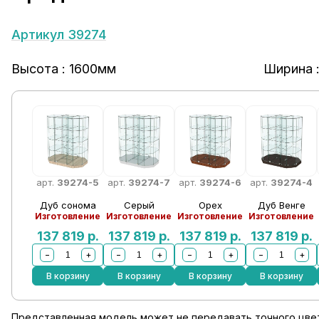
Артикул 39274
Высота : 1600мм
Ширина 
арт.
39274-5
арт.
39274-7
арт.
39274-6
арт.
39274-4
Дуб сонома
Серый
Орех
Дуб Венге
Изготовление
Изготовление
Изготовление
Изготовление
137 819
р.
137 819
р.
137 819
р.
137 819
р.
−
+
−
+
−
+
−
+
В корзину
В корзину
В корзину
В корзину
Представленная модель может не передавать точного цвет