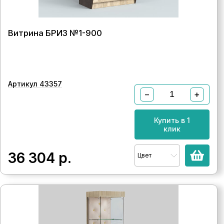
Витрина БРИЗ №1-900
Артикул 43357
−
+
Купить в 1
клик
36 304
р.
Цвет