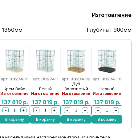
Изготовление
: 1350мм
Глубина : 900мм
арт.
39274-11
арт.
39274-1
арт.
39274-12
арт.
39274-10
Дуб
Крем Вайс
Белый
Золотистый
Черный
Изготовление
Изготовление
Изготовление
Изготовление
137 819
р.
137 819
р.
137 819
р.
137 819
р.
−
+
−
+
−
+
−
+
В корзину
В корзину
В корзину
В корзину
а изделия из-за настроек монитора или принтера