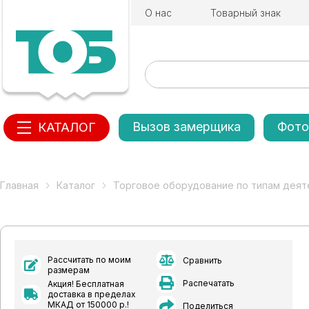
О нас
Товарный знак
Вызов замерщика
Фото
КАТАЛОГ
Главная
Каталог
Торговое оборудование по типам деят
Рассчитать по моим
Сравнить
размерам
Распечатать
Акция! Бесплатная
доставка в пределах
МКАД от 150000 р.!
Поделиться