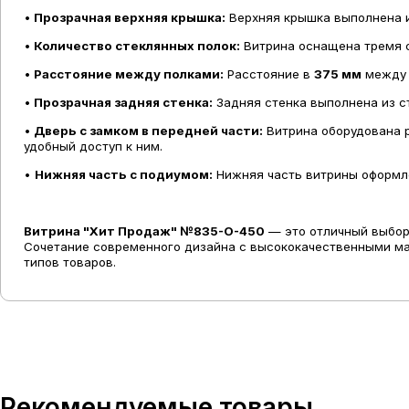
•
Прозрачная верхняя крышка:
Верхняя крышка выполнена и
•
Количество стеклянных полок:
Витрина оснащена тремя с
•
Расстояние между полками:
Расстояние в
375 мм
между п
•
Прозрачная задняя стенка:
Задняя стенка выполнена из ст
•
Дверь с замком в передней части:
Витрина оборудована р
удобный доступ к ним.
•
Нижняя часть с подиумом:
Нижняя часть витрины оформл
Витрина "Хит Продаж" №835-О-450
— это отличный выбор
Сочетание современного дизайна с высококачественными м
типов товаров.
Рекомендуемые товары