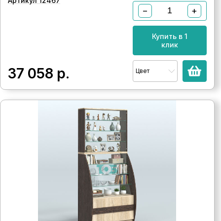
Артикул 12467
−
+
Купить в 1
клик
37 058
р.
Цвет