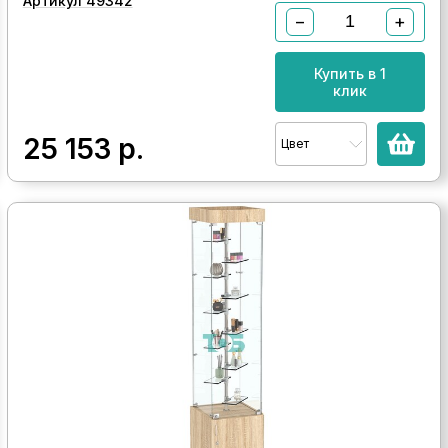
Артикул 49342
−
+
Купить в 1
клик
25 153
р.
Цвет