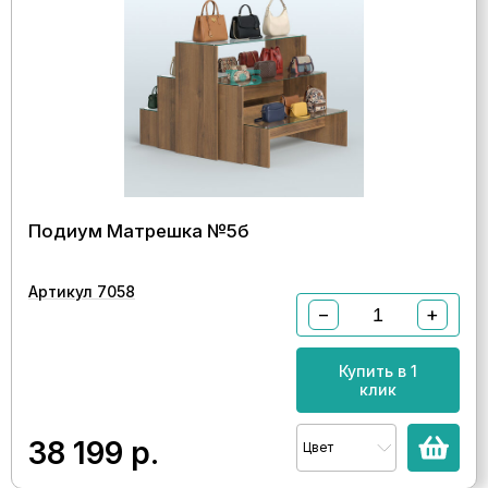
Подиум Матрешка №5б
Артикул 7058
−
+
Купить в 1
клик
38 199
р.
Цвет