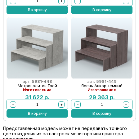
−
+
−
+
В корзину
В корзину
арт.
5981-448
арт.
5981-449
Метрополитан Грей
Ясень Анкор темный
Изготовление
Изготовление
31 622
р.
29 363
р.
−
+
−
+
В корзину
В корзину
Представленная модель может не передавать точного
цвета изделия из-за настроек монитора или принтера
пользователя.