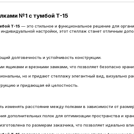
лками №1 с тумбой Т-15
мбой Т-15
— это стильное и функциональное решение для орган
индивидуальной настройки, этот стеллаж станет отличным допол
ющий долговечность и устойчивость конструкции.
ми ящиками и врезными замками, что позволяет безопасно храни
кциональны, но и придают стеллажу элегантный вид, визуально р
трукцию и придающая ей целостность.
ть изменять расстояние между полками в зависимости от разме
ния дополнительных полок для оптимизации пространства и хран
 изготовлена по размерам заказчика, что позволяет идеально вп