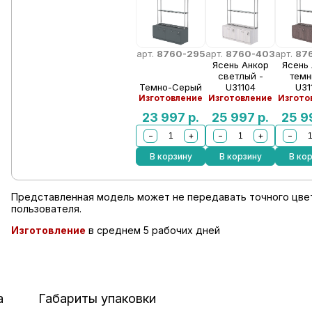
арт.
8760-295
арт.
8760-403
арт.
87
Ясень Анкор
Ясень
светлый -
темн
Темно-Серый
U31104
U31
Изготовление
Изготовление
Изгото
23 997
р.
25 997
р.
25 
−
+
−
+
−
В корзину
В корзину
В ко
Представленная модель может не передавать точного цвет
пользователя.
Изготовление
в среднем 5 рабочих дней
а
Габариты упаковки