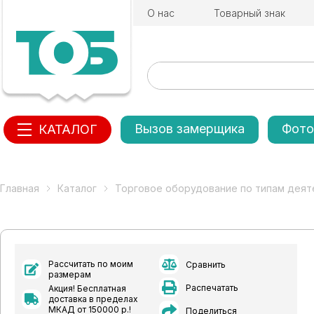
О нас
Товарный знак
Вызов замерщика
Фото
КАТАЛОГ
Главная
Каталог
Торговое оборудование по типам деят
Рассчитать по моим
Сравнить
размерам
Распечатать
Акция! Бесплатная
доставка в пределах
МКАД от 150000 р.!
Поделиться