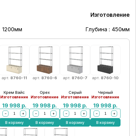
Изготовление
: 1200мм
Глубина : 450мм
арт.
8760-11
арт.
8760-6
арт.
8760-7
арт.
8760-10
Крем Вайс
Орех
Серый
Черный
Изготовление
Изготовление
Изготовление
Изготовление
19 998
р.
19 998
р.
19 998
р.
19 998
р.
−
+
−
+
−
+
−
+
В корзину
В корзину
В корзину
В корзину