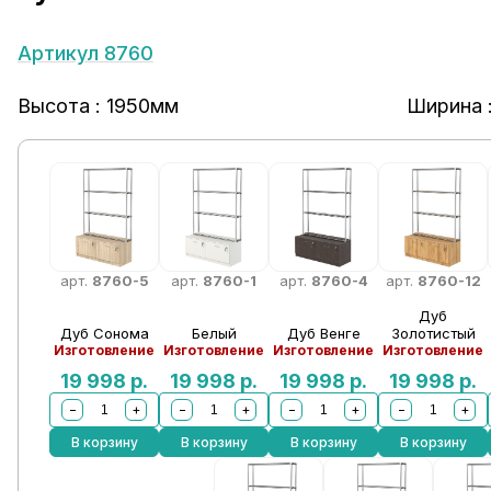
Артикул 8760
Высота : 1950мм
Ширина 
арт.
8760-5
арт.
8760-1
арт.
8760-4
арт.
8760-12
Дуб
Дуб Сонома
Белый
Дуб Венге
Золотистый
Изготовление
Изготовление
Изготовление
Изготовление
19 998
р.
19 998
р.
19 998
р.
19 998
р.
−
+
−
+
−
+
−
+
В корзину
В корзину
В корзину
В корзину