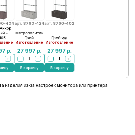
60-404
арт.
8760-424
арт.
8760-402
 Анкор
ый -
Метрополитан
105
Грей
Грейвуд
вление
Изготовление
Изготовление
997
р.
27 997
р.
27 997
р.
+
−
+
−
+
рзину
В корзину
В корзину
а изделия из-за настроек монитора или принтера