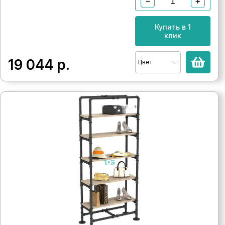
−
+
Купить в 1
клик
19 044
р.
Цвет