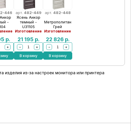
2-446
арт.
482-449
арт.
482-448
 Анкор
Ясень Анкор
лый -
темный -
Метрополитан
104
U31105
Грей
вление
Изготовление
Изготовление
95
р.
21 195
р.
22 826
р.
+
−
+
−
+
рзину
В корзину
В корзину
а изделия из-за настроек монитора или принтера