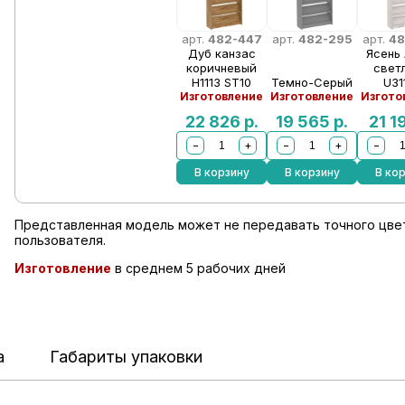
арт.
482-447
арт.
482-295
арт.
48
Дуб канзас
Ясень
коричневый
свет
Н1113 ST10
Темно-Серый
U31
Изготовление
Изготовление
Изгото
22 826
р.
19 565
р.
21 1
−
+
−
+
−
В корзину
В корзину
В ко
Представленная модель может не передавать точного цвет
пользователя.
Изготовление
в среднем 5 рабочих дней
а
Габариты упаковки