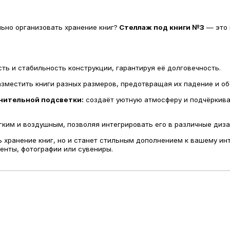
ьно организовать хранение книг?
Стеллаж под книги №3
— это 
ть и стабильность конструкции, гарантируя её долговечность.
зместить книги разных размеров, предотвращая их падение и обе
нительной подсветки:
создаёт уютную атмосферу и подчёркивае
ким и воздушным, позволяя интегрировать его в различные диз
хранение книг, но и станет стильным дополнением к вашему инте
енты, фотографии или сувениры.