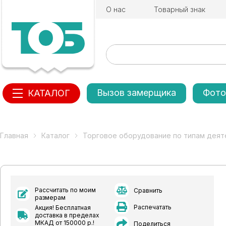
О нас
Товарный знак
Вызов замерщика
Фото
КАТАЛОГ
Главная
Каталог
Торговое оборудование по типам деят
Рассчитать по моим
Сравнить
размерам
Распечатать
Акция! Бесплатная
доставка в пределах
МКАД от 150000 р.!
Поделиться