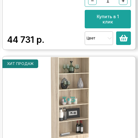
−
+
Купить в 1
клик
44 731
р.
Цвет
ХИТ ПРОДАЖ