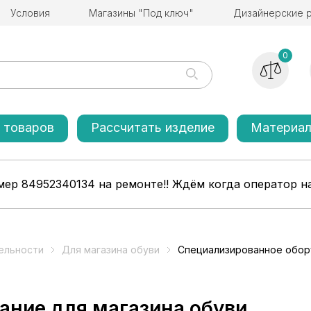
Условия
Магазины "Под ключ"
Дизайнерские 
0
 товаров
Рассчитать изделие
Материа
ер 84952340134 на ремонте!! Ждём когда оператор на
ельности
Для магазина обуви
Специализированное обор
ание для магазина обуви