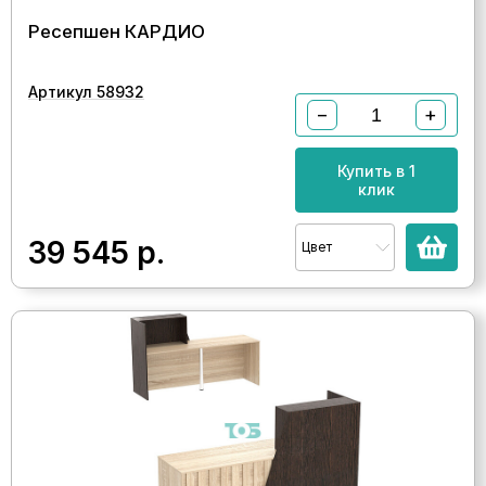
Ресепшен КАРДИО
Артикул 58932
−
+
Купить в 1
клик
39 545
р.
Цвет