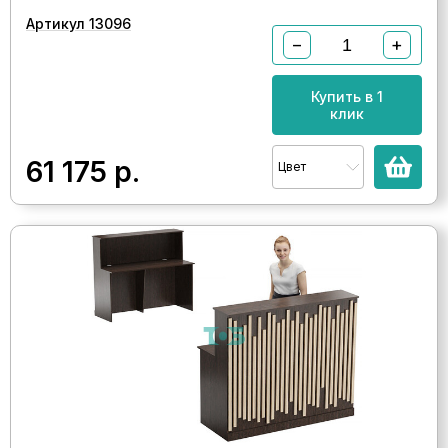
Артикул 13096
−
+
Купить в 1
клик
61 175
р.
Цвет