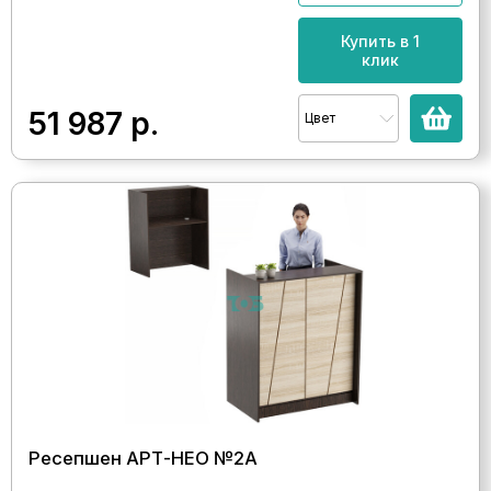
Купить в 1
клик
51 987
р.
Цвет
Ресепшен АРТ-НЕО №2А