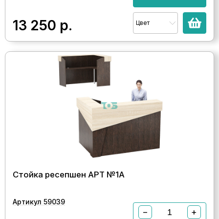
13 250
р.
Цвет
Стойка ресепшен АРТ №1A
Артикул 59039
−
+