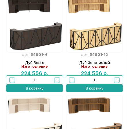
арт.
54801-4
арт.
54801-12
Дуб Венге
Дуб Золотистый
Изготовление
Изготовление
224 556
р.
224 556
р.
−
+
−
+
В корзину
В корзину