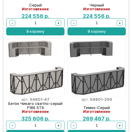
Серый
Черный
Изготовление
Изготовление
224 556
р.
224 556
р.
−
+
−
+
В корзину
В корзину
арт.
54801-47
арт.
54801-295
Бетон Чикаго светло-серый
F186 ST9
Темно-Серый
Изготовление
Изготовление
325 606
р.
269 467
р.
−
+
−
+