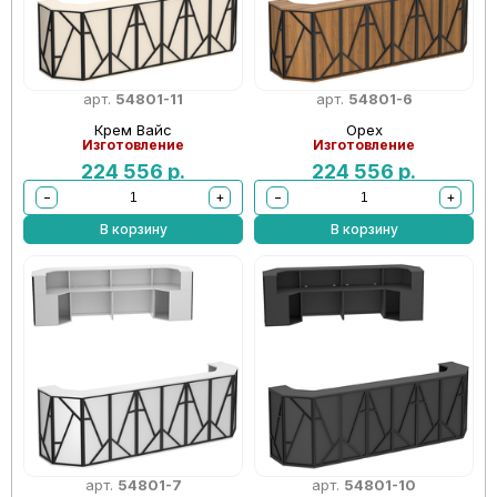
арт.
54801-11
арт.
54801-6
Крем Вайс
Орех
Изготовление
Изготовление
224 556
р.
224 556
р.
−
+
−
+
В корзину
В корзину
арт.
54801-7
арт.
54801-10