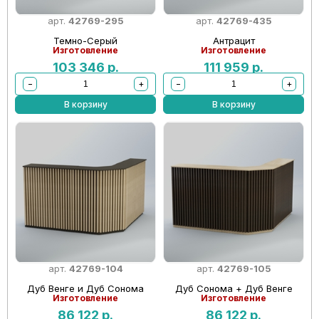
арт.
42769-295
арт.
42769-435
Темно-Серый
Антрацит
Изготовление
Изготовление
103 346
р.
111 959
р.
−
+
−
+
В корзину
В корзину
арт.
42769-104
арт.
42769-105
Дуб Венге и Дуб Сонома
Дуб Сонома + Дуб Венге
Изготовление
Изготовление
86 122
р.
86 122
р.