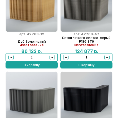
арт.
42769-12
арт.
42769-47
Бетон Чикаго светло-серый
Дуб Золотистый
F186 ST9
Изготовление
Изготовление
86 122
р.
124 877
р.
−
+
−
+
В корзину
В корзину