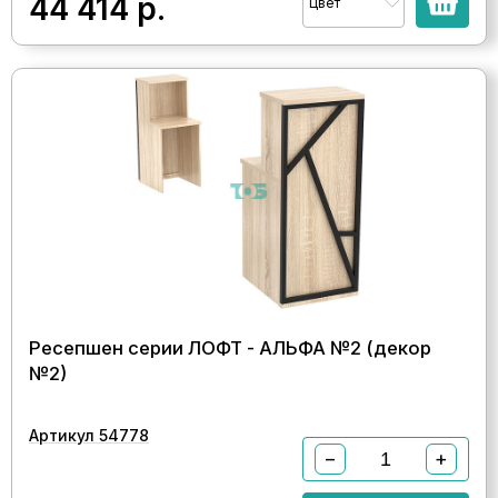
44 414
р.
Цвет
Ресепшен серии ЛОФТ - АЛЬФА №2 (декор
№2)
Артикул 54778
−
+