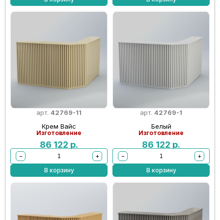
арт.
42769-11
арт.
42769-1
Крем Вайс
Белый
Изготовление
Изготовление
86 122
р.
86 122
р.
−
+
−
+
В корзину
В корзину