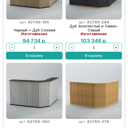
арт.
42769-195
арт.
42769-284
Дуб Золотистый и Темно-
Черный + Дуб Сонома
Серый
Изготовление
Изготовление
94 734
р.
103 346
р.
−
+
−
+
В корзину
В корзину
арт.
42769-360
арт.
42769-374