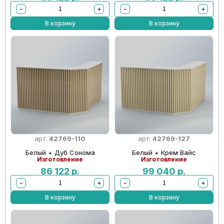
−
+
−
+
В корзину
В корзину
арт.
42769-110
арт.
42769-127
Белый + Дуб Сонома
Белый + Крем Вайс
Изготовление
Изготовление
86 122
р.
99 040
р.
−
+
−
+
В корзину
В корзину