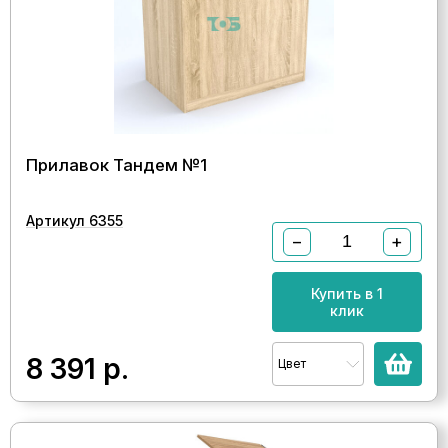
Прилавок Тандем №1
Артикул 6355
−
+
Купить в 1
клик
8 391
р.
Цвет