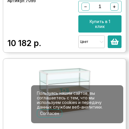
Артикул 7095
−
+
Купить в 1
клик
10 182
р.
Цвет
Пользуясь нашим сайтов, вы
соглашаетесь с тем, что мы
используем cookies и передачу
данных службам веб-аналитики.
Согласен