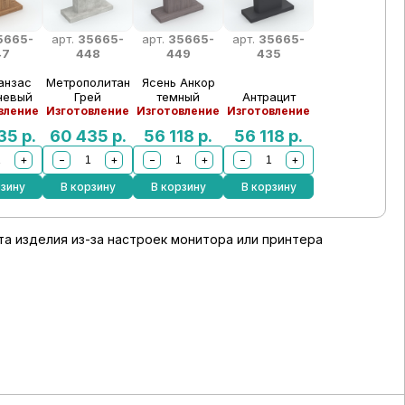
5665-
арт.
35665-
арт.
35665-
арт.
35665-
47
448
449
435
анзас
Метрополитан
Ясень Анкор
невый
Грей
темный
Антрацит
вление
Изготовление
Изготовление
Изготовление
435
р.
60 435
р.
56 118
р.
56 118
р.
+
−
+
−
+
−
+
рзину
В корзину
В корзину
В корзину
а изделия из-за настроек монитора или принтера