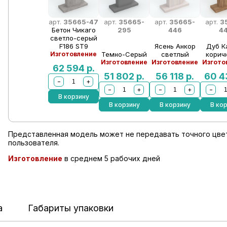
арт.
35665-47
арт.
35665-
арт.
35665-
арт.
3
Бетон Чикаго
295
446
4
светло-серый
F186 ST9
Ясень Анкор
Дуб К
Изготовление
Темно-Серый
светлый
корич
Изготовление
Изготовление
Изгото
62 594
р.
51 802
р.
56 118
р.
60 
−
+
−
+
−
+
−
В корзину
В корзину
В корзину
В ко
Представленная модель может не передавать точного цвет
пользователя.
Изготовление
в среднем 5 рабочих дней
а
Габариты упаковки