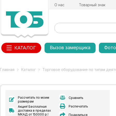
О нас
Товарный знак
Вызов замерщика
Фото
КАТАЛОГ
Главная
Каталог
Торговое оборудование по типам деят
Рассчитать по моим
Сравнить
размерам
Распечатать
Акция! Бесплатная
доставка в пределах
МКАД от 150000 р.!
Поделиться