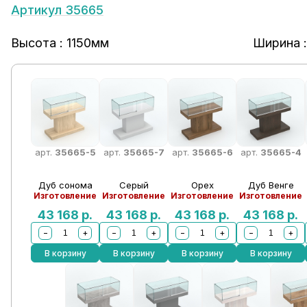
Артикул 35665
Высота : 1150мм
Ширина 
арт.
35665-5
арт.
35665-7
арт.
35665-6
арт.
35665-4
Дуб сонома
Серый
Орех
Дуб Венге
Изготовление
Изготовление
Изготовление
Изготовление
43 168
р.
43 168
р.
43 168
р.
43 168
р.
−
+
−
+
−
+
−
+
В корзину
В корзину
В корзину
В корзину