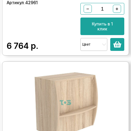
Артикул 42961
−
+
Купить в 1
клик
6 764
р.
Цвет