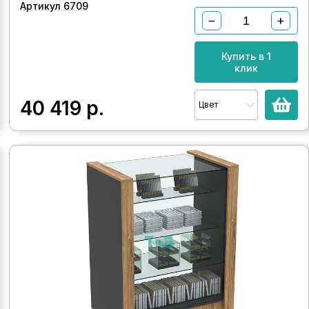
Артикул 6709
−
+
Купить в 1
клик
40 419
р.
Цвет