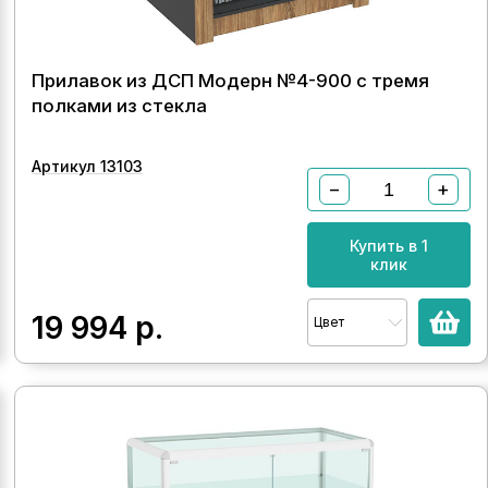
Прилавок из ДСП Модерн №4-900 с тремя
полками из стекла
Артикул 13103
−
+
Купить в 1
клик
19 994
р.
Цвет