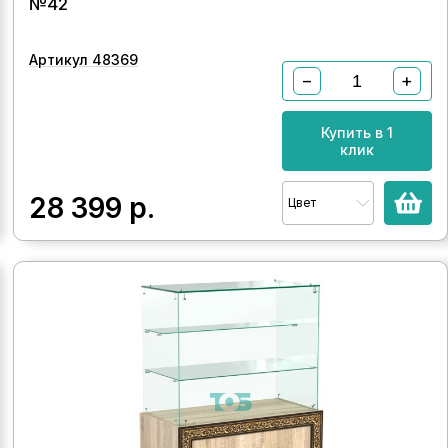
№42
Артикул 48369
−
+
Купить в 1
клик
28 399
р.
Цвет