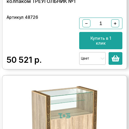
колпаком ТРЕУГОЛЬНИК №1
Артикул 48726
−
+
Купить в 1
клик
50 521
р.
Цвет