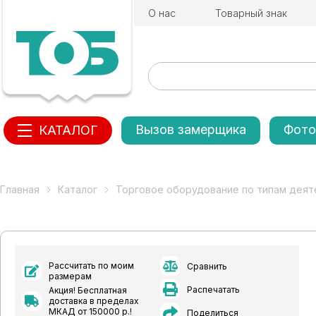
О нас
Товарный знак
Вызов замерщика
Фото
КАТАЛОГ
Главная
Каталог
Торговое оборудование по типам деят
Рассчитать по моим
Сравнить
размерам
Распечатать
Акция! Бесплатная
доставка в пределах
МКАД от 150000 р.!
Поделиться