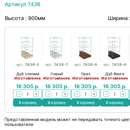
Артикул 7438
Высота : 900мм
Ширина 
арт.
7438-5
арт.
7438-7
арт.
7438-6
арт.
7438-4
Дуб сонома
Серый
Орех
Дуб Венге
Изготовление
Изготовление
Изготовление
Изготовление
16 305
р.
16 305
р.
16 305
р.
16 305
р.
−
+
−
+
−
+
−
+
В корзину
В корзину
В корзину
В корзину
Представленная модель может не передавать точного цвет
пользователя.