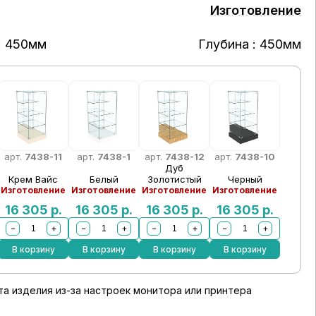
Изготовление
: 450мм
Глубина : 450мм
арт.
7438-11
арт.
7438-1
арт.
7438-12
арт.
7438-10
Дуб
Крем Вайс
Белый
Золотистый
Черный
Изготовление
Изготовление
Изготовление
Изготовление
16 305
р.
16 305
р.
16 305
р.
16 305
р.
−
+
−
+
−
+
−
+
В корзину
В корзину
В корзину
В корзину
а изделия из-за настроек монитора или принтера