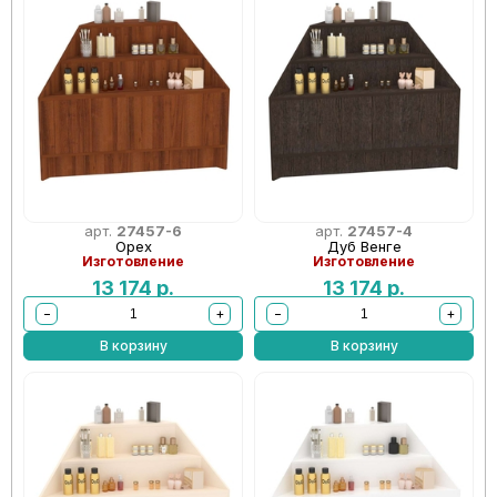
арт.
27457-6
арт.
27457-4
Орех
Дуб Венге
Изготовление
Изготовление
13 174
р.
13 174
р.
−
+
−
+
В корзину
В корзину