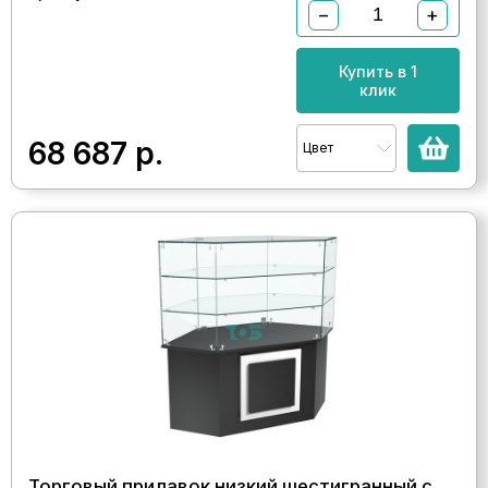
−
+
Купить в 1
клик
68 687
р.
Цвет
Торговый прилавок низкий шестигранный с