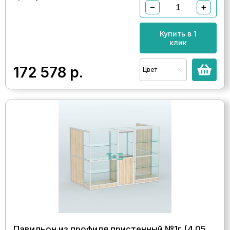
−
+
Купить в 1
клик
172 578
р.
Цвет
Павильон из профиля пристенный №1г (4,05