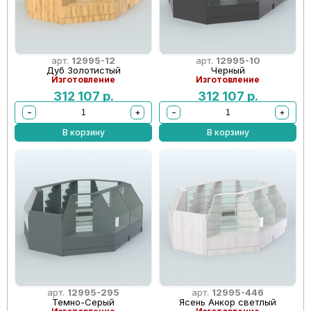
арт.
12995-12
арт.
12995-10
Дуб Золотистый
Черный
Изготовление
Изготовление
312 107
р.
312 107
р.
−
+
−
+
В корзину
В корзину
арт.
12995-295
арт.
12995-446
Темно-Серый
Ясень Анкор светлый