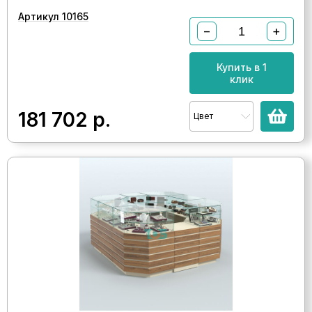
Артикул 10165
−
+
Купить в 1
клик
181 702
р.
Цвет