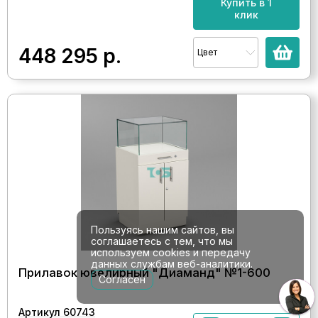
Купить в 1
клик
448 295
р.
Цвет
Пользуясь нашим сайтов, вы
соглашаетесь с тем, что мы
используем cookies и передачу
данных службам веб-аналитики.
Прилавок ювелирный "Диаманд" №1-600
Согласен
Артикул 60743