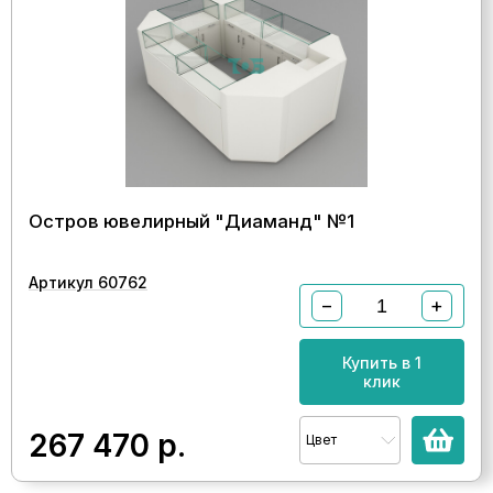
Остров ювелирный "Диаманд" №1
Артикул 60762
−
+
Купить в 1
клик
267 470
р.
Цвет