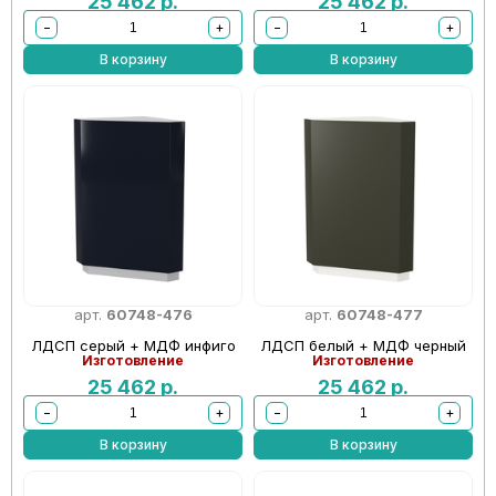
25 462
р.
25 462
р.
−
+
−
+
В корзину
В корзину
арт.
60748-476
арт.
60748-477
ЛДСП серый + МДФ инфиго
ЛДСП белый + МДФ черный
Изготовление
Изготовление
25 462
р.
25 462
р.
−
+
−
+
В корзину
В корзину