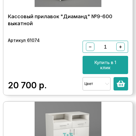
Кассовый прилавок "Диаманд" №9-600
выкатной
Артикул 61074
−
+
Купить в 1
клик
20 700
р.
Цвет