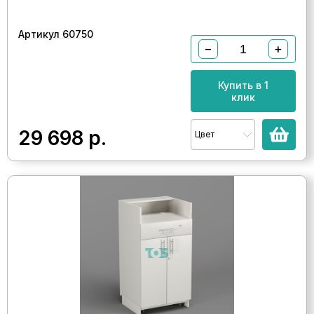
Артикул 60750
−
+
Купить в 1
клик
29 698
р.
Цвет