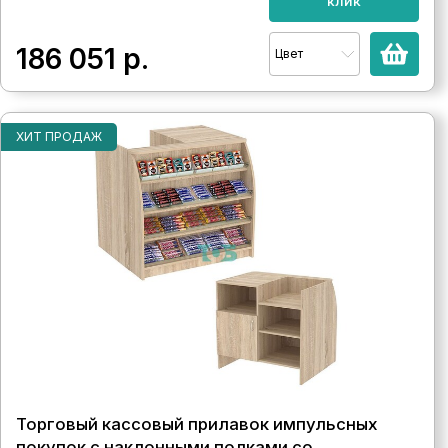
клик
186 051
р.
Цвет
ХИТ ПРОДАЖ
Торговый кассовый прилавок импульсных
покупок с наклонными полками со