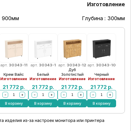
Изготовление
: 900мм
Глубина : 300мм
арт.
30343-11
арт.
30343-1
арт.
30343-12
арт.
30343-10
Дуб
Крем Вайс
Белый
Золотистый
Черный
Изготовление
Изготовление
Изготовление
Изготовление
21 772
р.
21 772
р.
21 772
р.
21 772
р.
−
+
−
+
−
+
−
+
В корзину
В корзину
В корзину
В корзину
а изделия из-за настроек монитора или принтера