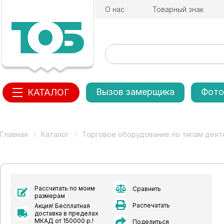
О нас
Товарный знак
Вызов замерщика
Фото
КАТАЛОГ
Главная
Каталог
Торговое оборудование по типам деят
Рассчитать по моим
Сравнить
размерам
Распечатать
Акция! Бесплатная
доставка в пределах
МКАД от 150000 р.!
Поделиться