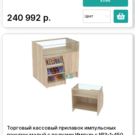
клик
240 992
р.
Цвет
Торговый кассовый прилавок импульсных
покупок малый с полками Импульс №3-1-450