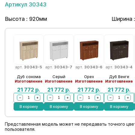
Артикул 30343
Высота : 920мм
Ширина 
арт.
30343-5
арт.
30343-7
арт.
30343-6
арт.
30343-4
Дуб сонома
Серый
Орех
Дуб Венге
Изготовление
Изготовление
Изготовление
Изготовление
21 772
р.
21 772
р.
21 772
р.
21 772
р.
−
+
−
+
−
+
−
+
В корзину
В корзину
В корзину
В корзину
Представленная модель может не передавать точного цвет
пользователя.