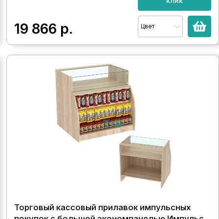
клик
19 866
р.
Цвет
Торговый кассовый прилавок импульсных
покупок с большой экономпанелью Импульс