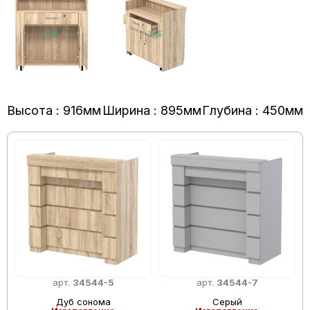
Высота : 916мм
Ширина : 895мм
Глубина : 450мм
арт.
34544-5
арт.
34544-7
Дуб сонома
Серый