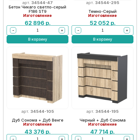
арт.
34544-47
арт.
34544-295
Бетон Чикаго светло-серый
F186 ST9
Темно-Серый
Изготовление
Изготовление
62 896
р.
52 052
р.
−
+
−
+
В корзину
В корзину
арт.
34544-105
арт.
34544-195
Дуб Сонома + Дуб Венге
Черный + Дуб Сонома
Изготовление
Изготовление
43 376
р.
47 714
р.
−
+
−
+