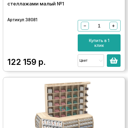
стеллажами малый №1
Артикул 38081
−
+
Купить в 1
клик
122 159
р.
Цвет