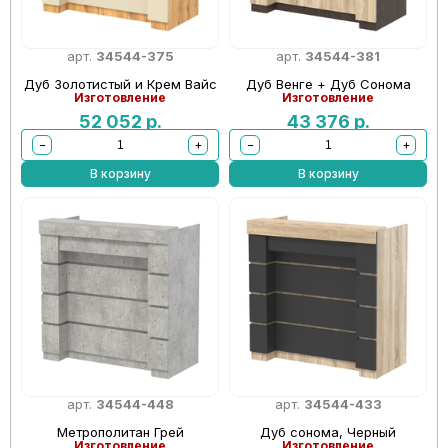
арт.
34544-375
арт.
34544-381
Дуб Золотистый и Крем Вайс
Дуб Венге + Дуб Сонома
Изготовление
Изготовление
52 052
р.
43 376
р.
−
+
−
+
В корзину
В корзину
арт.
34544-448
арт.
34544-433
Метрополитан Грей
Дуб сонома, Черный
Изготовление
Изготовление