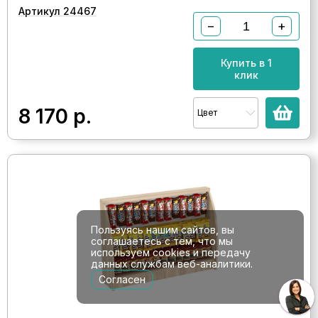
Артикул 24467
−
+
Купить в 1
клик
8 170
р.
Цвет
Пользуясь нашим сайтов, вы
соглашаетесь с тем, что мы
используем cookies и передачу
данных службам веб-аналитики.
Согласен