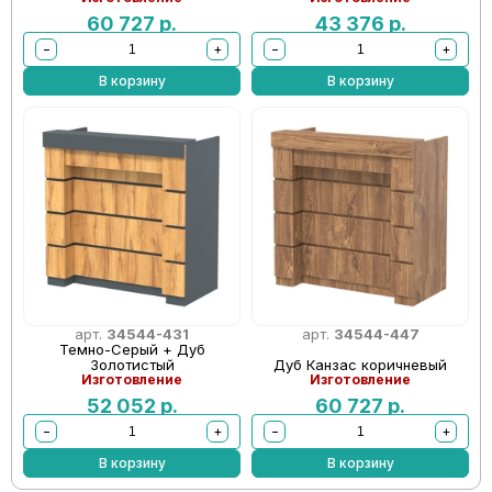
60 727
р.
43 376
р.
−
+
−
+
В корзину
В корзину
арт.
34544-431
арт.
34544-447
Темно-Серый + Дуб
Золотистый
Дуб Канзас коричневый
Изготовление
Изготовление
52 052
р.
60 727
р.
−
+
−
+
В корзину
В корзину