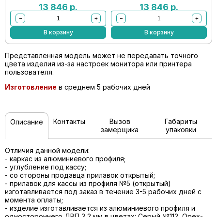
13 846
р.
13 846
р.
−
+
−
+
В корзину
В корзину
Представленная модель может не передавать точного
цвета изделия из-за настроек монитора или принтера
пользователя.
Изготовление
в среднем 5 рабочих дней
Контакты
Вызов
Габариты
Описание
замерщика
упаковки
Отличия данной модели:
- каркас из алюминиевого профиля;
- углубление под кассу;
- со стороны продавца прилавок открытый;
- прилавок для кассы из профиля №5 (открытый)
изготавливается под заказ в течение 3-5 рабочих дней с
момента оплаты;
- изделие изготавливается из алюминиевого профиля и
одностороннего ДВП 3,2 мм в цветах: Серый №112, Орех-