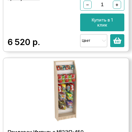
−
+
Купить в 1
клик
6 520
р.
Цвет
Прилавок Импульс №2ЭП-450