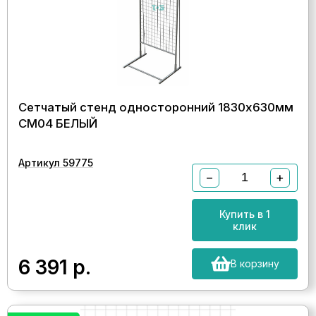
Сетчатый стенд односторонний 1830х630мм
СМ04 БЕЛЫЙ
Артикул 59775
−
+
Купить в 1
клик
6 391
р.
В корзину