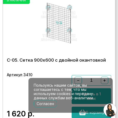
В НАЛИЧИИ
С-05. Сетка 900х600 с двойной окантовкой
Артикул 3410
−
+
Пользуясь нашим сайтов, вы
соглашаетесь с тем, что мы
используем cookies и передачу
Купить в 1
данных службам веб-аналитики.
клик
Согласен
1 620
р.
В корзину