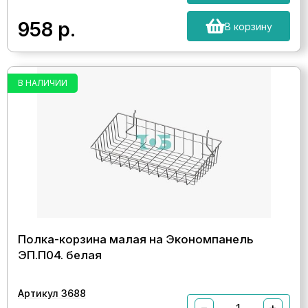
958
р.
В корзину
В НАЛИЧИИ
Полка-корзина малая на Экономпанель
ЭП.П04. белая
Артикул 3688
−
+