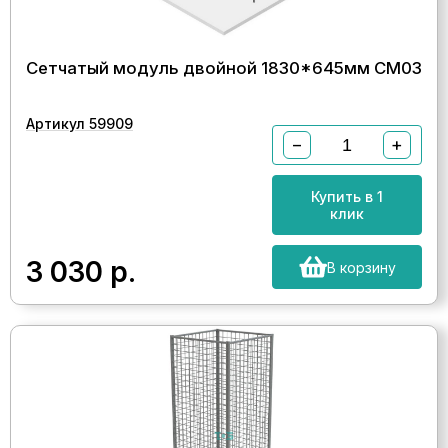
Сетчатый модуль двойной 1830*645мм СМ03
Артикул 59909
−
+
Купить в 1
клик
3 030
р.
В корзину