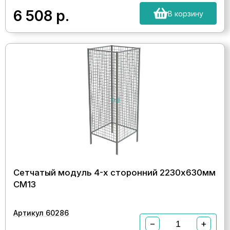
6 508
р.
В корзину
Сетчатый модуль 4-х сторонний 2230х630мм
СМ13
Артикул 60286
−
+