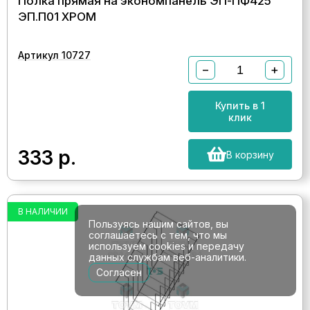
Полка прямая на экономпанель ЭП-ПФ425
ЭП.П01 ХРОМ
Артикул 10727
−
+
Купить в 1
клик
333
р.
В корзину
В НАЛИЧИИ
Пользуясь нашим сайтов, вы
соглашаетесь с тем, что мы
используем cookies и передачу
данных службам веб-аналитики.
Согласен