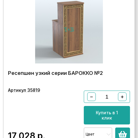
Ресепшен узкий серии БАРОККО №2
Артикул 35819
−
+
Купить в 1
клик
17 028
р.
Цвет