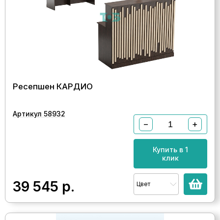
Ресепшен КАРДИО
Артикул 58932
−
+
Купить в 1
клик
39 545
р.
Цвет