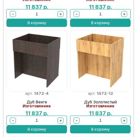
11 837
р.
11 837
р.
−
+
−
+
В корзину
В корзину
арт.
1472-4
арт.
1472-12
Дуб Венге
Дуб Золотистый
Изготовление
Изготовление
11 837
р.
11 837
р.
−
+
−
+
В корзину
В корзину