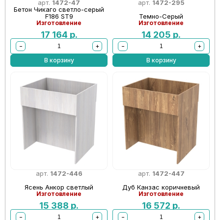
арт.
1472-47
арт.
1472-295
Бетон Чикаго светло-серый
F186 ST9
Темно-Серый
Изготовление
Изготовление
17 164
р.
14 205
р.
−
+
−
+
В корзину
В корзину
арт.
1472-446
арт.
1472-447
Ясень Анкор светлый
Дуб Канзас коричневый
Изготовление
Изготовление
15 388
р.
16 572
р.
−
+
−
+