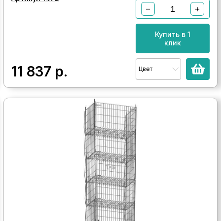
−
+
Купить в 1
клик
11 837
р.
Цвет