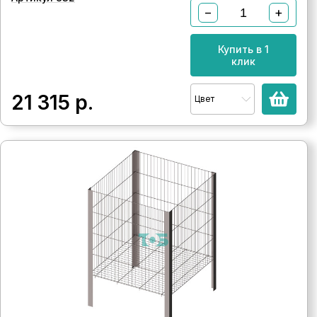
−
+
Купить в 1
клик
21 315
р.
Цвет