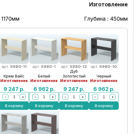
Изготовление
 1170мм
Глубина : 450мм
арт.
5980-11
арт.
5980-1
арт.
5980-12
арт.
5980-10
Дуб
Крем Вайс
Белый
Золотистый
Черный
Изготовление
Изготовление
Изготовление
Изготовление
9 247
р.
6 962
р.
9 247
р.
6 962
р.
−
+
−
+
−
+
−
+
В корзину
В корзину
В корзину
В корзину