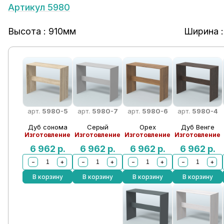
Артикул 5980
Высота : 910мм
Ширина :
арт.
5980-5
арт.
5980-7
арт.
5980-6
арт.
5980-4
Дуб сонома
Серый
Орех
Дуб Венге
Изготовление
Изготовление
Изготовление
Изготовление
6 962
р.
6 962
р.
6 962
р.
6 962
р.
−
+
−
+
−
+
−
+
В корзину
В корзину
В корзину
В корзину