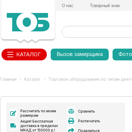
О нас
Товарный знак
Вызов замерщика
Фото
КАТАЛОГ
Главная
Каталог
Торговое оборудование по типам деят
Рассчитать по моим
Сравнить
размерам
Распечатать
Акция! Бесплатная
доставка в пределах
МКАД от 150000 р.!
Поделиться