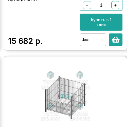
−
+
Купить в 1
клик
15 682
р.
Цвет