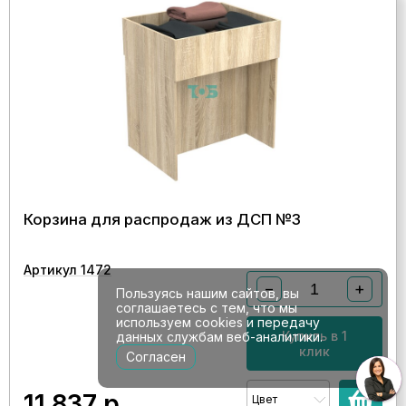
Корзина для распродаж из ДСП №3
Артикул 1472
−
+
Пользуясь нашим сайтов, вы
соглашаетесь с тем, что мы
используем cookies и передачу
Купить в 1
данных службам веб-аналитики.
клик
Согласен
11 837
р.
Цвет