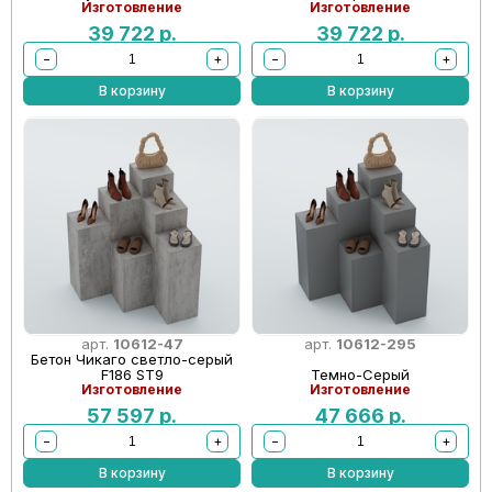
Изготовление
Изготовление
39 722
р.
39 722
р.
−
+
−
+
В корзину
В корзину
арт.
10612-47
арт.
10612-295
Бетон Чикаго светло-серый
F186 ST9
Темно-Серый
Изготовление
Изготовление
57 597
р.
47 666
р.
−
+
−
+
В корзину
В корзину