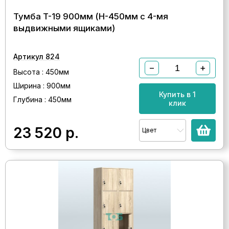
Тумба T-19 900мм (H-450мм c 4-мя
выдвижными ящиками)
Артикул 824
−
+
Высота : 450мм
Ширина : 900мм
Купить в 1
Глубина : 450мм
клик
23 520
р.
Цвет