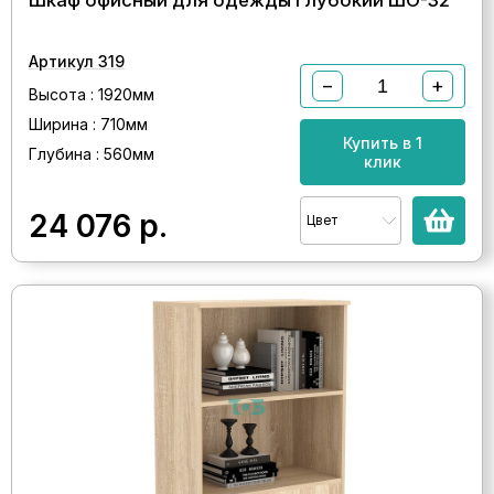
Шкаф офисный для одежды глубокий ШО-32
Артикул 319
−
+
Высота : 1920мм
Ширина : 710мм
Купить в 1
Глубина : 560мм
клик
24 076
р.
Цвет