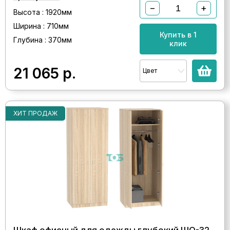
−
+
Высота : 1920мм
Ширина : 710мм
Купить в 1
Глубина : 370мм
клик
21 065
р.
Цвет
ХИТ ПРОДАЖ