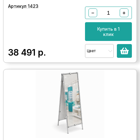
Артикул 1423
−
+
Купить в 1
клик
38 491
р.
Цвет