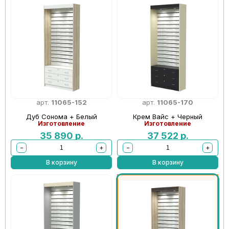
арт.
11065-152
арт.
11065-170
Дуб Сонома + Белый
Крем Вайс + Черный
Изготовление
Изготовление
35 890
р.
37 522
р.
−
+
−
+
В корзину
В корзину