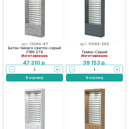
арт.
11065-47
арт.
11065-295
Бетон Чикаго светло-серый
F186 ST9
Темно-Серый
Изготовление
Изготовление
47 310
р.
39 153
р.
−
+
−
+
В корзину
В корзину