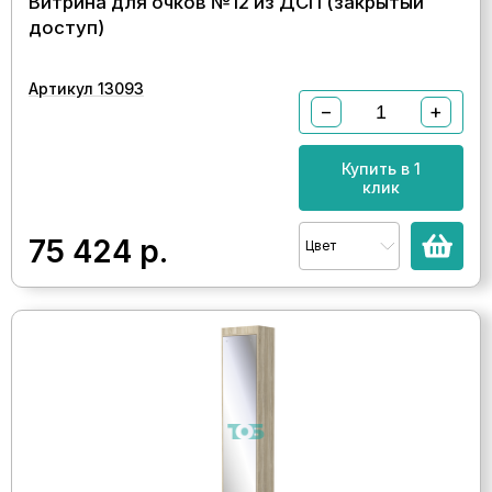
Витрина для очков №12 из ДСП (закрытый
доступ)
Артикул 13093
−
+
Купить в 1
клик
75 424
р.
Цвет