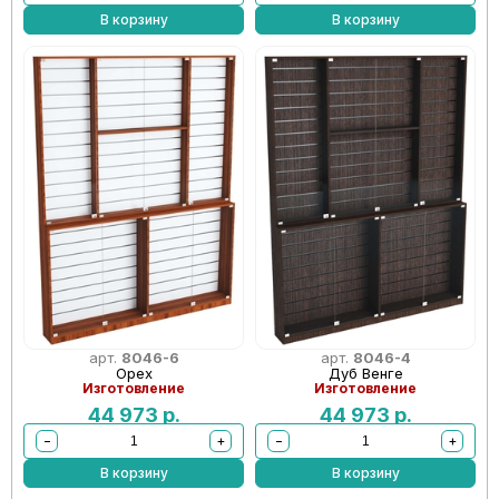
В корзину
В корзину
арт.
8046-6
арт.
8046-4
Орех
Дуб Венге
Изготовление
Изготовление
44 973
р.
44 973
р.
−
+
−
+
В корзину
В корзину