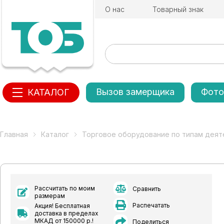
О нас
Товарный знак
Вызов замерщика
Фото
КАТАЛОГ
Главная
Каталог
Торговое оборудование по типам деят
Рассчитать по моим
Сравнить
размерам
Распечатать
Акция! Бесплатная
доставка в пределах
МКАД от 150000 р.!
Поделиться