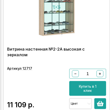
Витрина настенная №2-2А высокая с
зеркалом
Артикул 12717
−
+
Купить в 1
клик
11 109
р.
Цвет