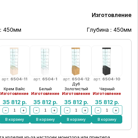
Изготовление
: 450мм
Глубина : 450мм
арт.
6504-11
арт.
6504-1
арт.
6504-12
арт.
6504-10
Дуб
Крем Вайс
Белый
Золотистый
Черный
Изготовление
Изготовление
Изготовление
Изготовление
35 812
р.
35 812
р.
35 812
р.
35 812
р.
−
+
−
+
−
+
−
+
В корзину
В корзину
В корзину
В корзину
а изделия из-за настроек монитора или принтера