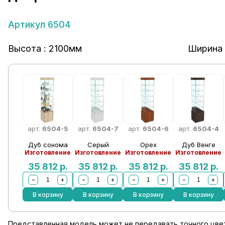
Артикул 6504
Высота : 2100мм
Ширина 
арт.
6504-5
арт.
6504-7
арт.
6504-6
арт.
6504-4
Дуб сонома
Серый
Орех
Дуб Венге
Изготовление
Изготовление
Изготовление
Изготовление
35 812
р.
35 812
р.
35 812
р.
35 812
р.
−
+
−
+
−
+
−
+
В корзину
В корзину
В корзину
В корзину
Представленная модель может не передавать точного цвет