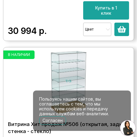
Купить в 1
клик
30 994
р.
Цвет
В НАЛИЧИИ
Пользуясь нашим сайтов, вы
соглашаетесь с тем, что мы
используем cookies и передачу
данных службам веб-аналитики.
Согласен
Витрина Хит продаж №506 (открытая, задняя
стенка - стекло)