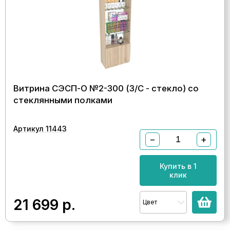
Витрина СЭСП-О №2-300 (З/C - стекло) со
стеклянными полками
Артикул 11443
−
+
Купить в 1
клик
21 699
р.
Цвет