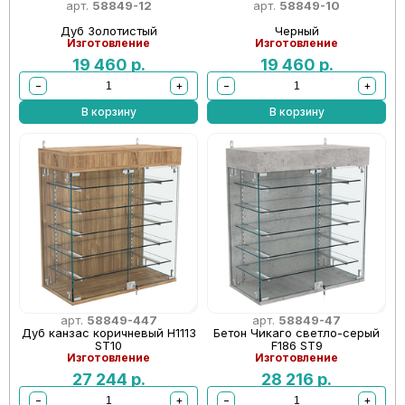
арт.
58849-12
арт.
58849-10
Дуб Золотистый
Черный
Изготовление
Изготовление
19 460
р.
19 460
р.
−
+
−
+
В корзину
В корзину
арт.
58849-447
арт.
58849-47
Дуб канзас коричневый Н1113
Бетон Чикаго светло-серый
ST10
F186 ST9
Изготовление
Изготовление
27 244
р.
28 216
р.
−
+
−
+