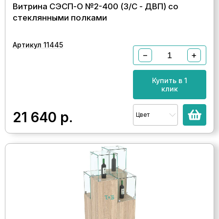
Витрина СЭСП-О №2-400 (З/C - ДВП) со
стеклянными полками
Артикул 11445
−
+
Купить в 1
клик
21 640
р.
Цвет