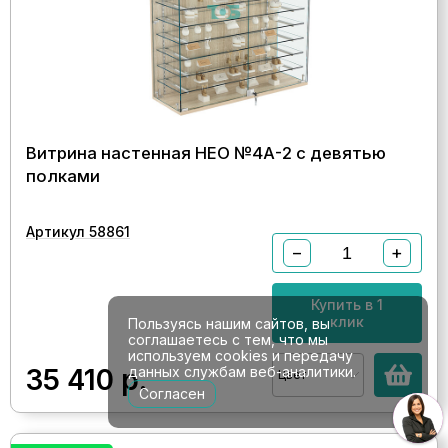
Витрина настенная НЕО №4А-2 с девятью
полками
Артикул 58861
−
+
Купить в 1
клик
Пользуясь нашим сайтов, вы
соглашаетесь с тем, что мы
используем cookies и передачу
данных службам веб-аналитики.
35 410
р.
Цвет
Согласен