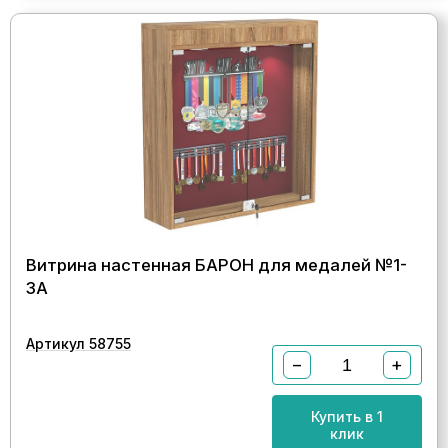
Витрина настенная БАРОН для медалей №1-
3А
Артикул 58755
−
+
Купить в 1
клик