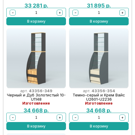
33 281
р.
31 895
р.
−
+
−
+
В корзину
В корзину
арт.
43356-349
арт.
43356-354
Черный и Дуб Золотистый 10-
Темно-серый и Крем Вайс
U1148
U2601-U2236
Изготовление
Изготовление
34 668
р.
34 668
р.
−
+
−
+
В корзину
В корзину