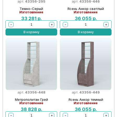
арт.
43356-295
арт.
43356-446
Темно-Серый
Ясень Анкор светлый
Изготовление
Изготовление
33 281
р.
36 055
р.
−
+
−
+
В корзину
В корзину
арт.
43356-448
арт.
43356-449
Метрополитан Грей
Ясень Анкор темный
Изготовление
Изготовление
38 828
р.
36 055
р.
−
+
−
+