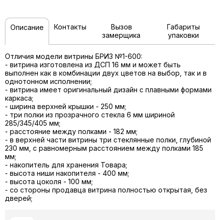
Контакты
Вызов
Габариты
Описание
замерщика
упаковки
Отличия модели витрины БРИЗ №1-600:
- витрина изготовлена из ДСП 16 мм и может быть
выполнен как в комбинации двух цветов на выбор, так и в
однотонном исполнении;
- витрина имеет оригинальный дизайн с плавными формами
каркаса;
- ширина верхней крышки - 250 мм;
- три полки из прозрачного стекла 6 мм шириной
285/345/405 мм;
- расстояние между полками - 182 мм;
- в верхней части витрины три стеклянные полки, глубиной
230 мм, с равномерным расстоянием между полками 185
мм;
- накопитель для хранения Товара;
- высота ниши накопителя - 400 мм;
- высота цоколя - 100 мм;
- со стороны продавца витрина полностью открытая, без
дверей;