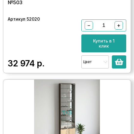
№503
Артикул 52020
−
+
Купить в 1
клик
32 974
р.
Цвет