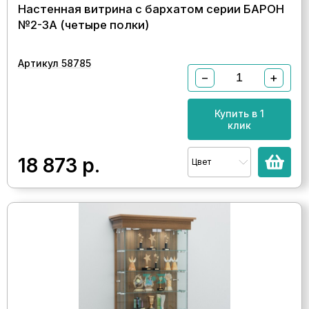
Настенная витрина с бархатом серии БАРОН
№2-3А (четыре полки)
Артикул 58785
−
+
Купить в 1
клик
18 873
р.
Цвет