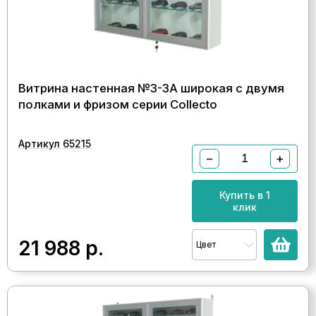
Витрина настенная №3-3А широкая с двумя
полками и фризом серии Collecto
Артикул 65215
−
+
Купить в 1
клик
21 988
р.
Цвет