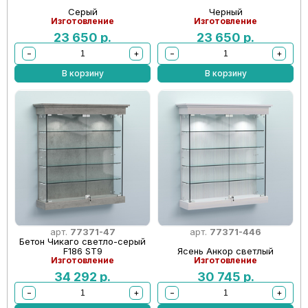
Серый
Черный
Изготовление
Изготовление
23 650
р.
23 650
р.
−
+
−
+
В корзину
В корзину
арт.
77371-47
арт.
77371-446
Бетон Чикаго светло-серый
F186 ST9
Ясень Анкор светлый
Изготовление
Изготовление
34 292
р.
30 745
р.
−
+
−
+