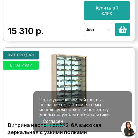
Купить в 1
клик
15 310
р.
Цвет
ХИТ ПРОДАЖ
В НАЛИЧИИ
Пользуясь нашим сайтов, вы
соглашаетесь с тем, что мы
используем cookies и передачу
данных службам веб-аналитики.
Согласен
Витрина настенная №2-6А высокая
зеркальная с узкими полками