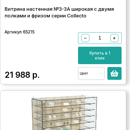
Витрина настенная №3-3А широкая с двумя
полками и фризом серии Collecto
Артикул 65215
−
+
Купить в 1
клик
21 988
р.
Цвет