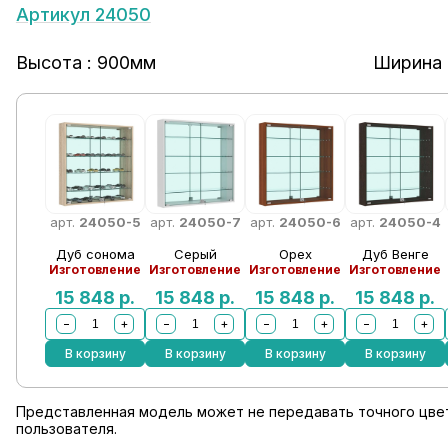
Артикул 24050
Высота : 900мм
Ширина 
арт.
24050-5
арт.
24050-7
арт.
24050-6
арт.
24050-4
Дуб сонома
Серый
Орех
Дуб Венге
Изготовление
Изготовление
Изготовление
Изготовление
15 848
р.
15 848
р.
15 848
р.
15 848
р.
−
+
−
+
−
+
−
+
В корзину
В корзину
В корзину
В корзину
Представленная модель может не передавать точного цвет
пользователя.