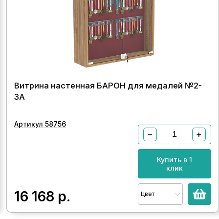
Витрина настенная БАРОН для медалей №2-
3А
Артикул 58756
−
+
Купить в 1
клик
16 168
р.
Цвет