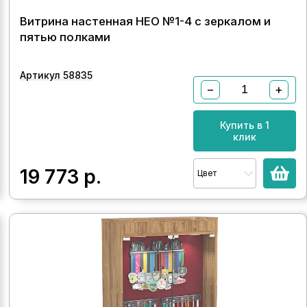
Витрина настенная НЕО №1-4 с зеркалом и
пятью полками
Артикул 58835
−
+
Купить в 1
клик
19 773
р.
Цвет