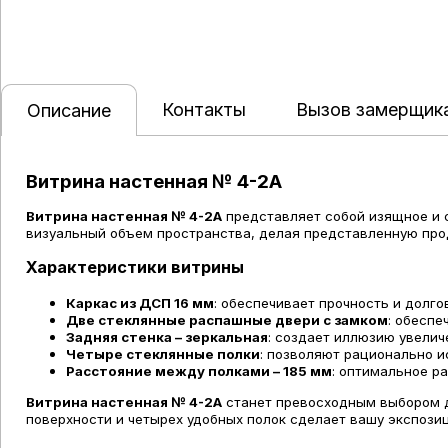
Контакты
Вызов замерщик
Описание
Витрина настенная № 4-2А
Витрина настенная № 4-2А
представляет собой изящное и с
визуальный объем пространства, делая представленную про
Характеристики витрины
Каркас из ДСП 16 мм
: обеспечивает прочность и долго
Две стеклянные распашные двери с замком
: обесп
Задняя стенка – зеркальная
: создает иллюзию увелич
Четыре стеклянные полки
: позволяют рационально и
Расстояние между полками – 185 мм
: оптимальное р
Витрина настенная № 4-2А
станет превосходным выбором дл
поверхности и четырех удобных полок сделает вашу экспози