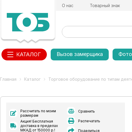
О нас
Товарный знак
Вызов замерщика
Фото
КАТАЛОГ
Главная
Каталог
Торговое оборудование по типам деят
Рассчитать по моим
Сравнить
размерам
Распечатать
Акция! Бесплатная
доставка в пределах
МКАД от 150000 р.!
Поделиться