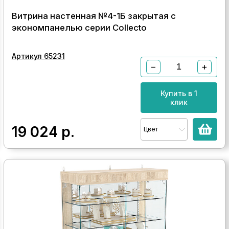
Витрина настенная №4-1Б закрытая с
экономпанелью серии Collecto
Артикул 65231
−
+
Купить в 1
клик
19 024
р.
Цвет