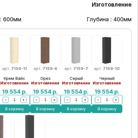
Изготовление
: 600мм
Глубина : 400мм
арт.
7159-11
арт.
7159-6
арт.
7159-7
арт.
7159-10
Крем Вайс
Орех
Серый
Черный
Изготовление
Изготовление
Изготовление
Изготовление
19 554
р.
19 554
р.
19 554
р.
19 554
р.
−
+
−
+
−
+
−
+
В корзину
В корзину
В корзину
В корзину