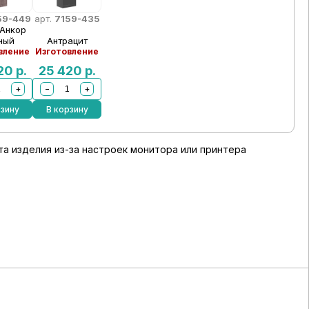
59-449
арт.
7159-435
 Анкор
ный
Антрацит
вление
Изготовление
420
р.
25 420
р.
+
−
+
рзину
В корзину
а изделия из-за настроек монитора или принтера