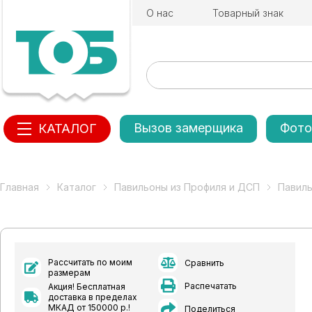
О нас
Товарный знак
Вызов замерщика
Фото
КАТАЛОГ
Главная
Каталог
Павильоны из Профиля и ДСП
Павил
Рассчитать по моим
Сравнить
размерам
Распечатать
Акция! Бесплатная
доставка в пределах
МКАД от 150000 р.!
Поделиться