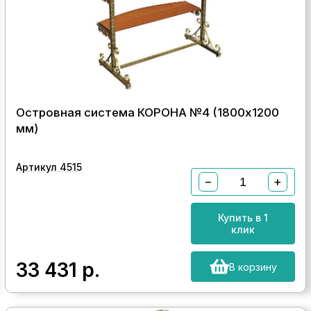
Островная система КОРОНА №4 (1800х1200
мм)
Артикул 4515
−
+
Купить в 1
клик
33 431
р.
В корзину