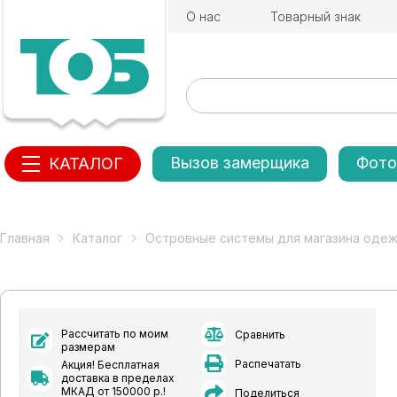
О нас
Товарный знак
Вызов замерщика
Фото
КАТАЛОГ
Главная
Каталог
Островные системы для магазина оде
Рассчитать по моим
Сравнить
размерам
Распечатать
Акция! Бесплатная
доставка в пределах
МКАД от 150000 р.!
Поделиться