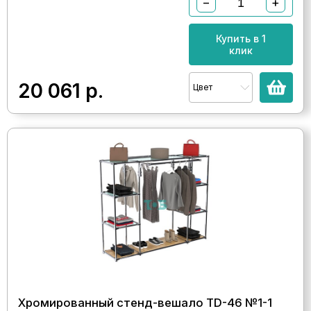
−
+
Купить в 1
клик
20 061
р.
Цвет
Хромированный стенд-вешало TD-46 №1-1