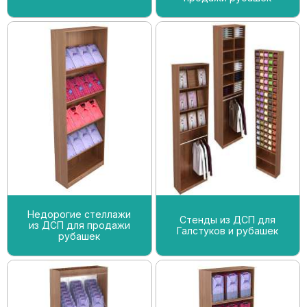
Недорогие стеллажи
Стенды из ДСП для
из ДСП для продажи
Галстуков и рубашек
рубашек