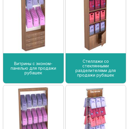
Стеллажи со
Витрины с эконом-
стеклянными
панелью для продажи
разделителями для
рубашек
продажи рубашек