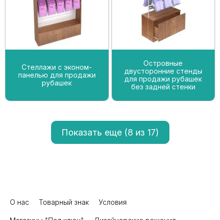
Островные
Стеллажи с эконом-
двусторонние стенды
панелью для продажи
для продажи рубашек
рубашек
без задней стенки
Показать еще (
8
из 17)
О нас
Товарный знак
Условия