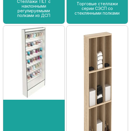
Стеллажи TILT с
Торговые стеллажи
наклонными
серии СЭСП со
регулируемыми
стеклянными полками
полками из ДСП