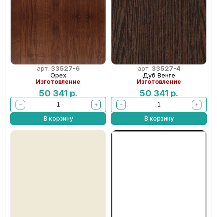
арт.
33527-6
арт.
33527-4
Орех
Дуб Венге
Изготовление
Изготовление
50 341
р.
50 341
р.
−
+
−
+
В корзину
В корзину