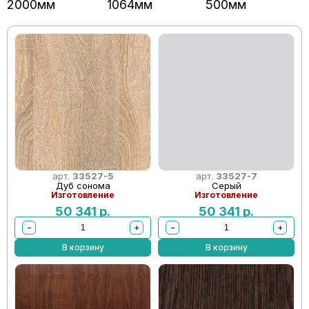
2000мм
1064мм
500мм
арт.
33527-5
арт.
33527-7
Дуб сонома
Серый
Изготовление
Изготовление
50 341
р.
50 341
р.
−
+
−
+
В корзину
В корзину