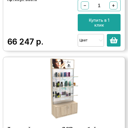
−
+
Купить в 1
клик
66 247
р.
Цвет