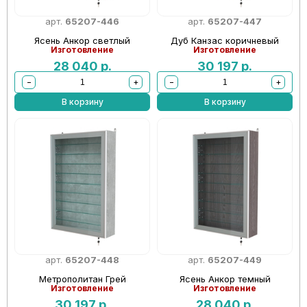
арт.
65207-446
арт.
65207-447
Ясень Анкор светлый
Дуб Канзас коричневый
Изготовление
Изготовление
28 040
р.
30 197
р.
−
+
−
+
В корзину
В корзину
арт.
65207-448
арт.
65207-449
Метрополитан Грей
Ясень Анкор темный
Изготовление
Изготовление
30 197
р.
28 040
р.