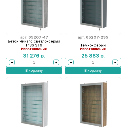
арт.
65207-47
арт.
65207-295
Бетон Чикаго светло-серый
F186 ST9
Темно-Серый
Изготовление
Изготовление
31 276
р.
25 883
р.
−
+
−
+
В корзину
В корзину