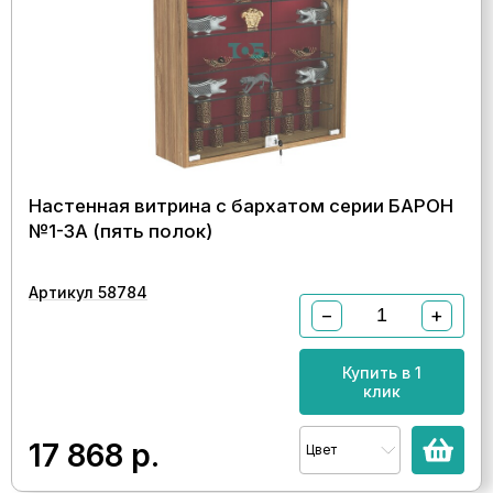
Настенная витрина с бархатом серии БАРОН
№1-3А (пять полок)
Артикул 58784
−
+
Купить в 1
клик
17 868
р.
Цвет