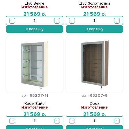
Дуб Венге
Дуб Золотистый
Изготовление
Изготовление
21 569
р.
21 569
р.
−
+
−
+
В корзину
В корзину
арт.
65207-11
арт.
65207-6
Крем Вайс
Орех
Изготовление
Изготовление
21 569
р.
21 569
р.
−
+
−
+