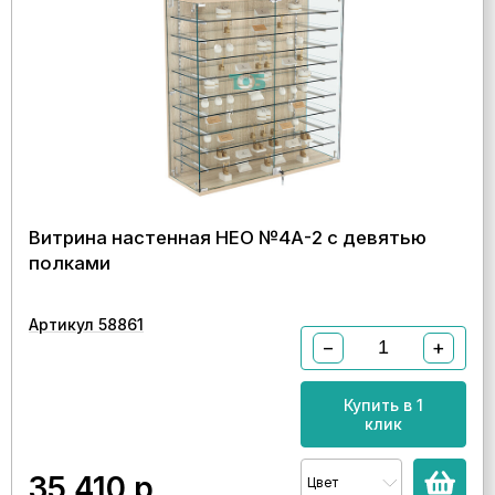
Витрина настенная НЕО №4А-2 с девятью
полками
Артикул 58861
−
+
Купить в 1
клик
35 410
р.
Цвет