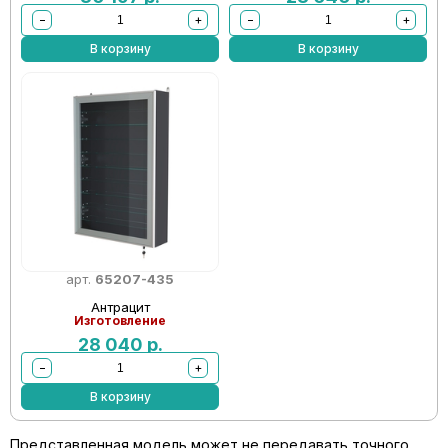
−
+
−
+
В корзину
В корзину
арт.
65207-435
Антрацит
Изготовление
28 040
р.
−
+
В корзину
Представленная модель может не передавать точного