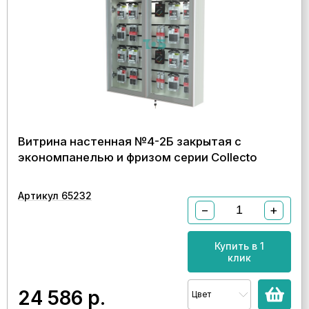
Витрина настенная №4-2Б закрытая с
экономпанелью и фризом серии Collecto
Артикул 65232
−
+
Купить в 1
клик
24 586
р.
Цвет