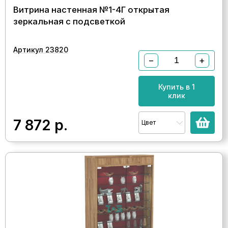
Витрина настенная №1-4Г открытая
зеркальная с подсветкой
Артикул 23820
−
+
Купить в 1
клик
7 872
р.
Цвет