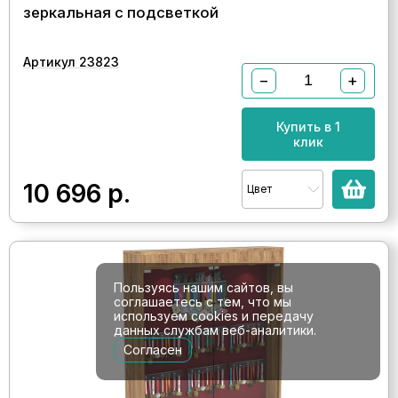
зеркальная с подсветкой
Артикул 23823
−
+
Купить в 1
клик
10 696
р.
Цвет
Пользуясь нашим сайтов, вы
соглашаетесь с тем, что мы
используем cookies и передачу
данных службам веб-аналитики.
Согласен