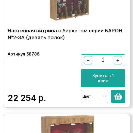
Настенная витрина с бархатом серии БАРОН
№2-3А (девять полок)
Артикул 58786
−
+
Купить в 1
клик
22 254
р.
Цвет