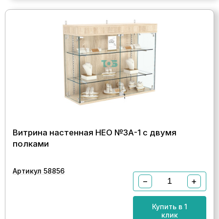
Витрина настенная НЕО №3А-1 с двумя
полками
Артикул 58856
−
+
Купить в 1
клик