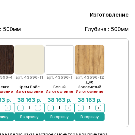
Изготовление
: 500мм
Глубина : 500мм
596-4
арт.
43596-11
арт.
43596-1
арт.
43596-12
Дуб
Венге
Крем Вайс
Белый
Золотистый
вление
Изготовление
Изготовление
Изготовление
163
р.
38 163
р.
38 163
р.
38 163
р.
+
−
+
−
+
−
+
рзину
В корзину
В корзину
В корзину
а изделия из-за настроек монитора или принтера