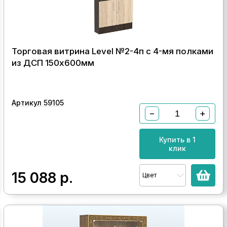
Торговая витрина Level №2-4п с 4-мя полками
из ДСП 150х600мм
Артикул 59105
−
+
Купить в 1
клик
15 088
р.
Цвет