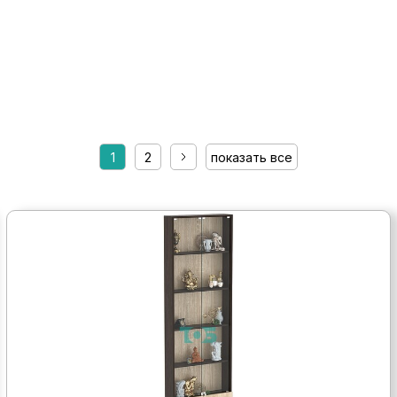
1
2
показать все