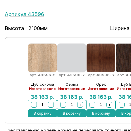
Артикул 43596
Высота : 2100мм
Ширина 
арт.
43596-5
арт.
43596-7
арт.
43596-6
арт.
43
Дуб сонома
Серый
Орех
Дуб 
Изготовление
Изготовление
Изготовление
Изгото
38 163
р.
38 163
р.
38 163
р.
38 
−
+
−
+
−
+
−
В корзину
В корзину
В корзину
В ко
Представленная модель может не передавать точного цвет