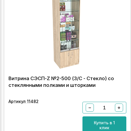
Витрина СЭСП-Z №2-500 (З/C - Стекло) со
стеклянными полками и шторками
Артикул 11482
−
+
Купить в 1
клик