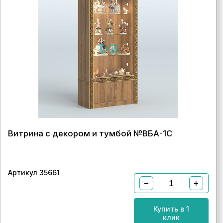
Витрина с декором и тумбой №ВБА-1С
Артикул 35661
−
+
Купить в 1
клик