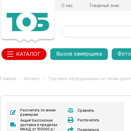
О нас
Товарный знак
Вызов замерщика
Фото
КАТАЛОГ
Главная
Каталог
Торговое оборудование по типам деят
Рассчитать по моим
Сравнить
размерам
Распечатать
Акция! Бесплатная
доставка в пределах
МКАД от 150000 р.!
Поделиться