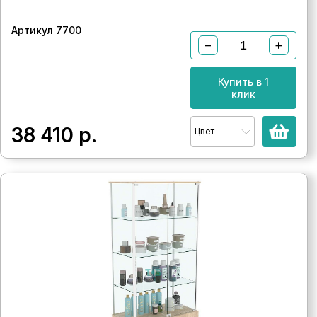
Артикул 7700
−
+
Купить в 1
клик
38 410
р.
Цвет