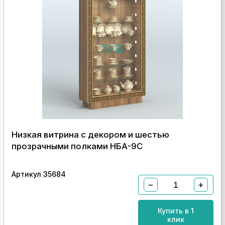
Низкая витрина с декором и шестью
прозрачными полками НБА-9С
Артикул 35684
−
+
Купить в 1
клик