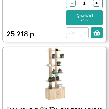
−
+
Купить в 1
клик
25 218
р.
Цвет
Стеллаж серии КУБ №5 с четырьмя полками и