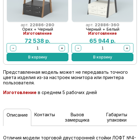
арт.
22886-280
арт.
22886-360
Орех + Черный
Черный + Белый
Изготовление
Изготовление
72 538
р.
65 944
р.
−
+
−
+
В корзину
В корзину
Представленная модель может не передавать точного
цвета изделия из-за настроек монитора или принтера
пользователя.
Изготовление
в среднем 5 рабочих дней
Контакты
Вызов
Габариты
Описание
замерщика
упаковки
Отличия модели торговой двусторонней стойки ЛОФТ №4-