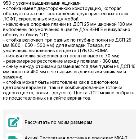
950 с узкими выдвижными ящиками:
- стойка имеет двустороннюю конструкцию, которая
образуется за счет составления двух пристенных стоек
ЛОФТ, скрепленных между мобой;
- наклонные опорные планки из ДСП 25 мм шириной 100 мм
выполнены по умолчанию в цвете ДУБ ВЕНГЕ и визуально
образуют букву "Л";
- стойка включает три разных по глубине полки из ДСП 25
мм (800 - 650 - 500 мм) для выкладки Товара, по
умолчанию выполненных в цвете ДУБ СОНОМА;
- нижняя полка закреплена от пола на высоте 70 мм;
- равномерное расстояние между полками - 380 мм;
- снизу между стойками размещаются две тумбы из ДСП 16
мм высотой 450 мм с четырьмя выдвижными ящиками и
замками;
- стойка может быть изготовлена как в однотонном
цветовом варианте, так и в комбинированном (стойки
одного цвета, полки - другого). Цвета ДСП можно выбрать
из представленных на сайте вариантов.
Рассчитать по моим размерам
Акция! Бесплатная доставка в пределах МКАД