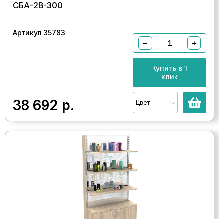
СБА-2В-300
Артикул 35783
−
+
Купить в 1
клик
38 692
р.
Цвет