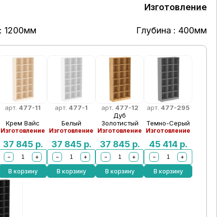
Изготовление
: 1200мм
Глубина : 400мм
арт.
477-11
арт.
477-1
арт.
477-12
арт.
477-295
Дуб
Крем Вайс
Белый
Золотистый
Темно-Серый
Изготовление
Изготовление
Изготовление
Изготовление
37 845
р.
37 845
р.
37 845
р.
45 414
р.
−
+
−
+
−
+
−
+
В корзину
В корзину
В корзину
В корзину