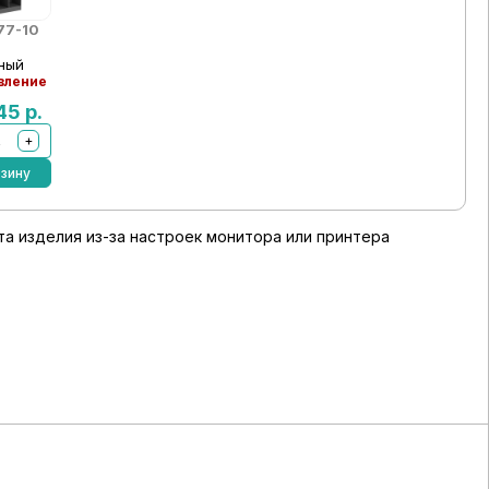
77-10
ный
вление
845
р.
+
рзину
а изделия из-за настроек монитора или принтера