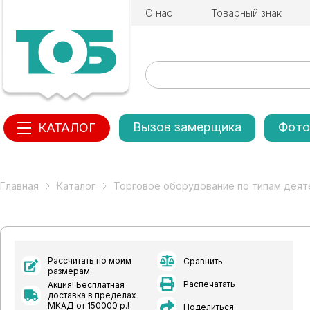
О нас
Товарный знак
Вызов замерщика
Фото
КАТАЛОГ
Главная
Каталог
Торговое оборудование по типам деят
Рассчитать по моим
Сравнить
размерам
Распечатать
Акция! Бесплатная
доставка в пределах
МКАД от 150000 р.!
Поделиться