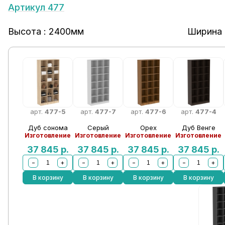
Артикул 477
Высота : 2400мм
Ширина 
арт.
477-5
арт.
477-7
арт.
477-6
арт.
477-4
Дуб сонома
Серый
Орех
Дуб Венге
Изготовление
Изготовление
Изготовление
Изготовление
37 845
р.
37 845
р.
37 845
р.
37 845
р.
−
+
−
+
−
+
−
+
В корзину
В корзину
В корзину
В корзину