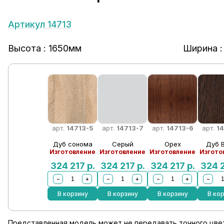
Артикул 14713
Высота : 1650мм
Ширина :
арт.
14713-5
арт.
14713-7
арт.
14713-6
арт.
1
Дуб сонома
Серый
Орех
Дуб 
Изготовление
Изготовление
Изготовление
Изгото
324 217
р.
324 217
р.
324 217
р.
324 
−
+
−
+
−
+
−
В корзину
В корзину
В корзину
В ко
Представленная модель может не передавать точного цвет