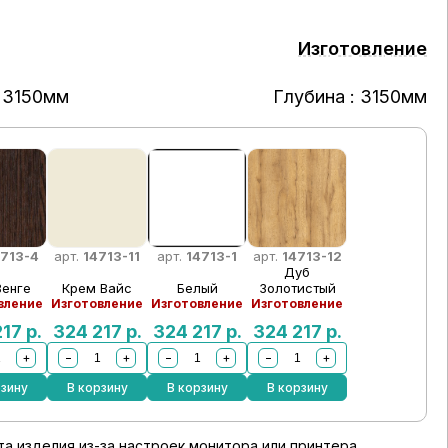
Изготовление
 3150мм
Глубина : 3150мм
4713-4
арт.
14713-11
арт.
14713-1
арт.
14713-12
Дуб
Венге
Крем Вайс
Белый
Золотистый
вление
Изготовление
Изготовление
Изготовление
217
р.
324 217
р.
324 217
р.
324 217
р.
+
−
+
−
+
−
+
рзину
В корзину
В корзину
В корзину
а изделия из-за настроек монитора или принтера