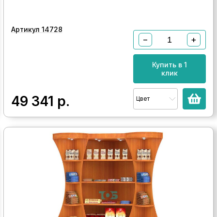
Артикул 14728
−
+
Купить в 1
клик
49 341
р.
Цвет