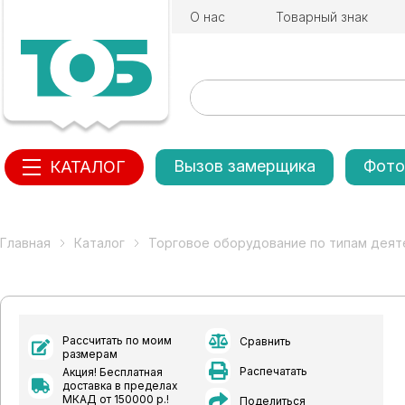
О нас
Товарный знак
Вызов замерщика
Фото
КАТАЛОГ
Главная
Каталог
Торговое оборудование по типам деят
Рассчитать по моим
Сравнить
размерам
Распечатать
Акция! Бесплатная
доставка в пределах
МКАД от 150000 р.!
Поделиться