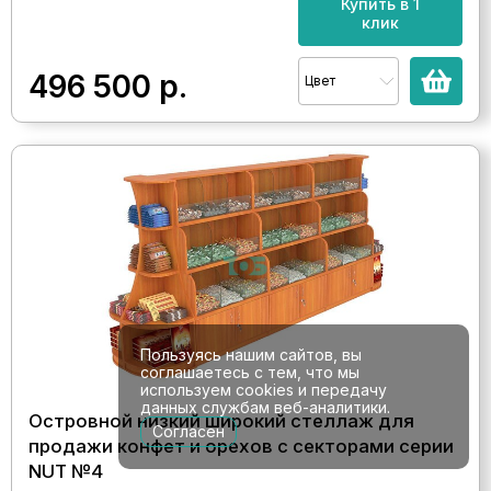
Купить в 1
клик
496 500
р.
Цвет
Пользуясь нашим сайтов, вы
соглашаетесь с тем, что мы
используем cookies и передачу
данных службам веб-аналитики.
Островной низкий широкий стеллаж для
Согласен
продажи конфет и орехов с секторами серии
NUT №4