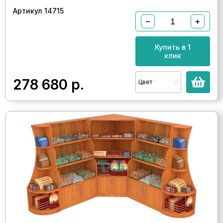
Артикул 14715
−
+
Купить в 1
клик
278 680
р.
Цвет