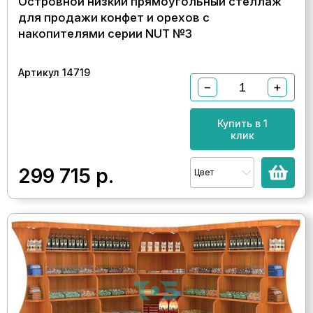
Островной низкий прямоугольный стеллаж
для продажи конфет и орехов с
накопителями серии NUT №3
Артикул 14719
−
+
Купить в 1
клик
299 715
р.
Цвет